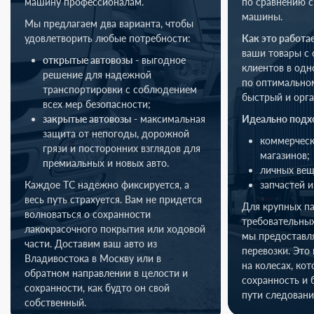
машину профессионалам.
по сравнению с
машины.
Мы предлагаем два варианта, чтобы
удовлетворить любые потребности:
Как это работа
ваши товары с 
открытые автовозы
- выгодное
клиентов в одн
решение для надежной
по оптимально
транспортировки с соблюдением
быстрый и орга
всех мер безопасности;
закрытые автовозы
- максимальная
Идеально подх
защита от непогоды, дорожной
коммерческ
грязи и посторонних взглядов для
магазинов;
премиальных и новых авто.
личных вещ
Каждое ТС надежно фиксируется, а
запчастей и
весь путь страхуется. Вам не придется
Для крупных п
волноваться о сохранности
требовательных
лакокрасочного покрытия или ходовой
мы предоставл
части. Доставим ваш авто из
перевозки. Это
Владивостока в Москву или в
на колесах, ко
обратном направлении в целости и
сохранность и 
сохранности, как будто он свой
пути следовани
собственный.