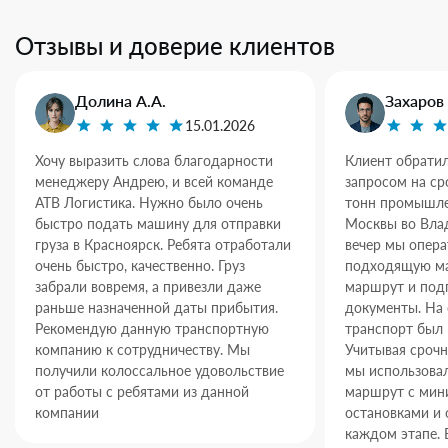
Отзывы и доверие клиентов
Долина А.А.
Захаров 
15.01.2026
Хочу выразить слова благодарности
Клиент обратил
менеджеру Андрею, и всей команде
запросом на ср
АТВ Логистика. Нужно было очень
тонн промышле
быстро подать машину для отправки
Москвы во Влад
груза в Красноярск. Ребята отработали
вечер мы опер
очень быстро, качественно. Груз
подходящую ма
забрали вовремя, а привезли даже
маршрут и под
раньше назначенной даты прибытия.
документы. На
Рекомендую данную транспортную
транспорт был 
компанию к сотрудничеству. Мы
Учитывая срочн
получили колоссальное удовольствие
мы использова
от работы с ребятами из данной
маршрут с ми
компании
остановками и 
каждом этапе. 