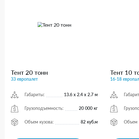
Тент 20 тонн
Тент 10 т
33 европалет
16-18 европа
Габариты:
13.6 х 2.4 х 2.7 м
Габари
Грузоподъемность:
20 000 кг
Грузоп
Объем кузова:
82 куб.м
Объем 