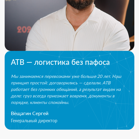
ATB — логистика без пафоса
Мы занимаемся перевозками уже больше 20 лет. Наш
принцип простой: договорились — сделали. ATB
работает без громких обещаний, а результат виден на
деле: груз всегда приезжает вовремя, документы в
порядке, клиенты спокойны.
Вещагин Сергей
Генеральный директор