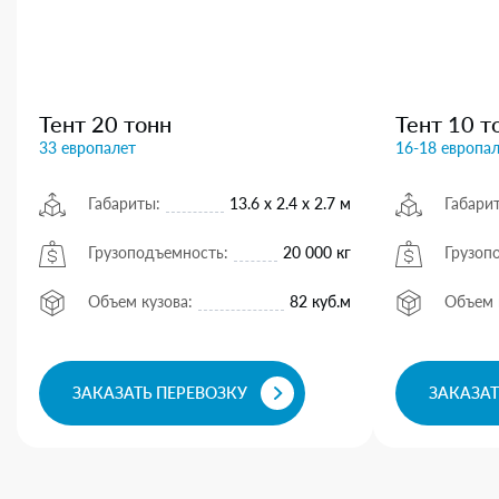
Тент 20 тонн
Тент 10 т
33 европалет
16-18 европа
Габариты:
13.6 х 2.4 х 2.7 м
Габари
Грузоподъемность:
20 000 кг
Грузоп
Объем кузова:
82 куб.м
Объем 
ЗАКАЗАТЬ ПЕРЕВОЗКУ
ЗАКАЗАТ