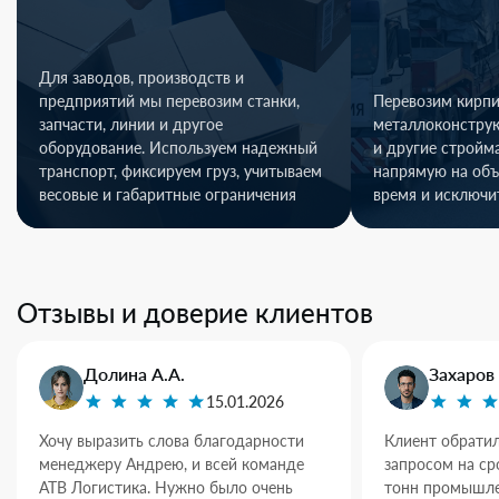
Для заводов, производств и
предприятий мы перевозим станки,
Перевозим кирпи
запчасти, линии и другое
металлоконстру
оборудование. Используем надежный
и другие стройм
транспорт, фиксируем груз, учитываем
напрямую на объ
весовые и габаритные ограничения
время и исключи
Отзывы и доверие клиентов
Долина А.А.
Захаров 
15.01.2026
Хочу выразить слова благодарности
Клиент обратил
менеджеру Андрею, и всей команде
запросом на ср
АТВ Логистика. Нужно было очень
тонн промышле