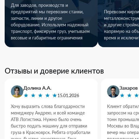
Для заводов, производств и
предприятий мы перевозим станки,
Перевозим кирпи
запчасти, линии и другое
металлоконстру
оборудование. Используем надежный
и другие стройм
транспорт, фиксируем груз, учитываем
напрямую на объ
весовые и габаритные ограничения
время и исключи
Отзывы и доверие клиентов
Долина А.А.
Захаров 
15.01.2026
Хочу выразить слова благодарности
Клиент обратил
менеджеру Андрею, и всей команде
запросом на ср
АТВ Логистика. Нужно было очень
тонн промышле
быстро подать машину для отправки
Москвы во Влад
груза в Красноярск. Ребята отработали
вечер мы опер
очень быстро, качественно. Груз
подходящую ма