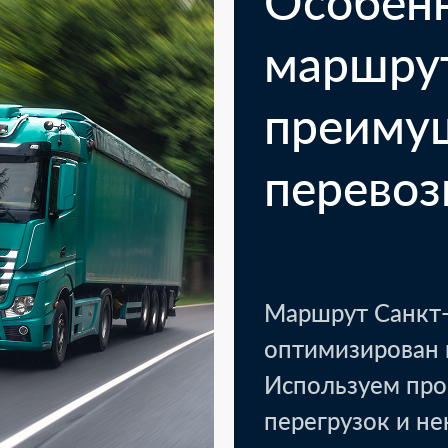
Особен
маршру
преиму
перевоз
Маршрут Санкт-
Казань
Кото
оптимизирован 
1 паллет - текстиль, уп
Используем про
перегрузок и н
LTL доставка.