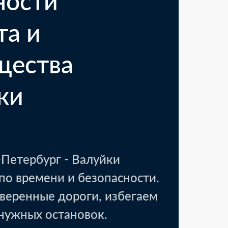
ности
та и
щества
ки
Петербург - Валуйки
вск, Тамбовская область
18 000 ₽
по времени и безопасности.
аковочные материалы
1 день
веренные дороги, избегаем
енужных остановок.