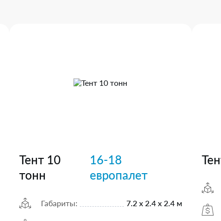
Тент 10
16-18
Тен
тонн
европалет
Габариты:
7.2 х 2.4 х 2.4 м