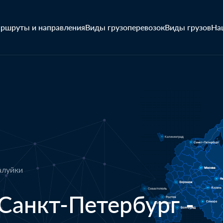
ршруты и направления
Виды грузоперевозок
Виды грузов
На
алуйки
Санкт-Петербург -