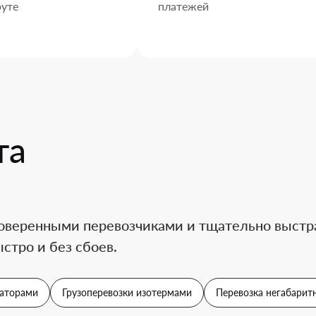
уте
платежей
та
оверенными перевозчиками и тщательно выстра
стро и без сбоев.
аторами
Грузоперевозки изотермами
Перевозка негабаритн