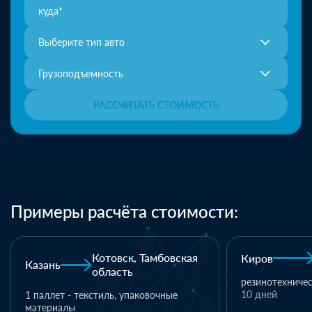
Выберите тип авто
Грузоподъемность
РАССЧИТАТЬ СТОИМОСТЬ
Примеры расчёта стоимости:
вская
Киров
Хабаровск
Кохм
резинотехнические изделия
19 м3
10 дней
700 000 ₽
1 ден
е