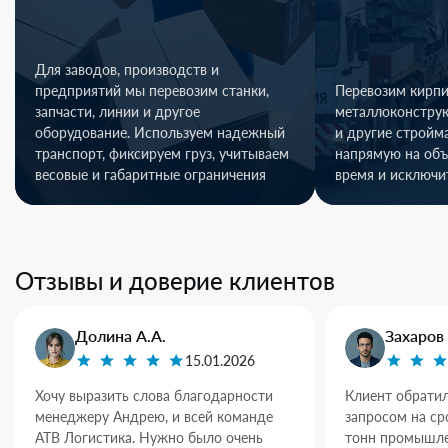
Для заводов, производств и
предприятий мы перевозим станки,
Перевозим кирпи
запчасти, линии и другое
металлоконстру
оборудование. Используем надежный
и другие стройм
транспорт, фиксируем груз, учитываем
напрямую на объ
весовые и габаритные ограничения
время и исключи
Отзывы и доверие клиентов
Долина А.А.
Захаров 
15.01.2026
Хочу выразить слова благодарности
Клиент обратил
менеджеру Андрею, и всей команде
запросом на ср
АТВ Логистика. Нужно было очень
тонн промышле