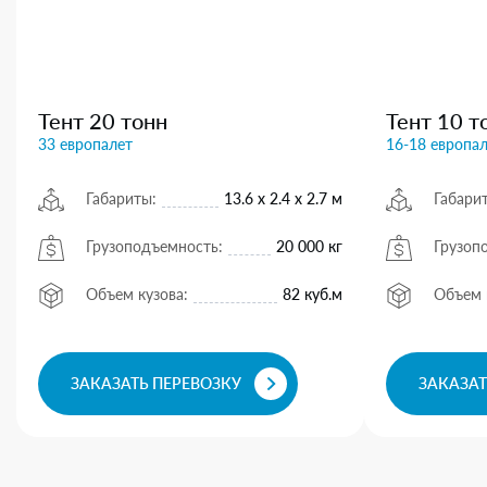
Тент 20 тонн
Тент 10 т
33 европалет
16-18 европа
Габариты:
13.6 х 2.4 х 2.7 м
Габари
Грузоподъемность:
20 000 кг
Грузоп
Объем кузова:
82 куб.м
Объем 
ЗАКАЗАТЬ ПЕРЕВОЗКУ
ЗАКАЗАТ