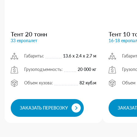
Тент 20 тонн
Тент 10 т
33 европалет
16-18 европа
Габариты:
13.6 х 2.4 х 2.7 м
Габари
Грузоподъемность:
20 000 кг
Грузоп
Объем кузова:
82 куб.м
Объем 
ЗАКАЗАТЬ ПЕРЕВОЗКУ
ЗАКАЗАТ