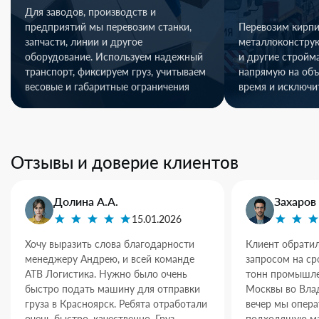
Для заводов, производств и
предприятий мы перевозим станки,
Перевозим кирпи
запчасти, линии и другое
металлоконстру
оборудование. Используем надежный
и другие стройм
транспорт, фиксируем груз, учитываем
напрямую на объ
весовые и габаритные ограничения
время и исключи
Отзывы и доверие клиентов
Долина А.А.
Захаров 
15.01.2026
Хочу выразить слова благодарности
Клиент обратил
менеджеру Андрею, и всей команде
запросом на ср
АТВ Логистика. Нужно было очень
тонн промышле
быстро подать машину для отправки
Москвы во Влад
груза в Красноярск. Ребята отработали
вечер мы опер
очень быстро, качественно. Груз
подходящую ма