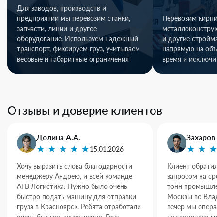
Для заводов, производств и
предприятий мы перевозим станки,
Перевозим кирпи
запчасти, линии и другое
металлоконстру
оборудование. Используем надежный
и другие стройм
транспорт, фиксируем груз, учитываем
напрямую на объ
весовые и габаритные ограничения
время и исключи
Отзывы и доверие клиентов
Долина А.А.
Захаров 
15.01.2026
Хочу выразить слова благодарности
Клиент обратил
менеджеру Андрею, и всей команде
запросом на ср
АТВ Логистика. Нужно было очень
тонн промышле
быстро подать машину для отправки
Москвы во Влад
груза в Красноярск. Ребята отработали
вечер мы опер
очень быстро, качественно. Груз
подходящую ма