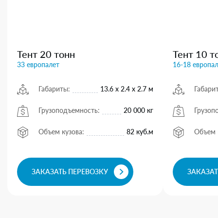
Тент 20 тонн
Тент 10 т
33 европалет
16-18 европа
Габариты:
13.6 х 2.4 х 2.7 м
Габари
Грузоподъемность:
20 000 кг
Грузоп
Объем кузова:
82 куб.м
Объем 
ЗАКАЗАТЬ ПЕРЕВОЗКУ
ЗАКАЗАТ