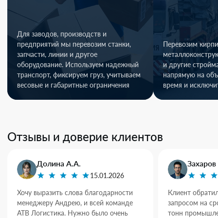
Для заводов, производств и
предприятий мы перевозим станки,
Перевозим кирпи
запчасти, линии и другое
металлоконстру
оборудование. Используем надежный
и другие стройм
транспорт, фиксируем груз, учитываем
напрямую на объ
весовые и габаритные ограничения
время и исключи
Отзывы и доверие клиентов
Долина А.А.
Захаров 
15.01.2026
Хочу выразить слова благодарности
Клиент обратил
менеджеру Андрею, и всей команде
запросом на ср
АТВ Логистика. Нужно было очень
тонн промышле