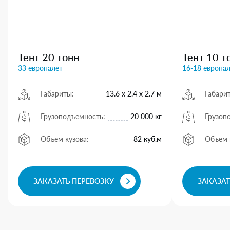
Тент 20 тонн
Тент 10 т
33 европалет
16-18 европа
Габариты:
13.6 х 2.4 х 2.7 м
Габари
Грузоподъемность:
20 000 кг
Грузоп
Объем кузова:
82 куб.м
Объем 
ЗАКАЗАТЬ ПЕРЕВОЗКУ
ЗАКАЗАТ