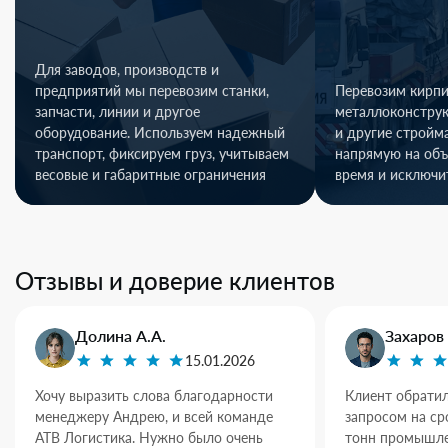
Для заводов, производств и
предприятий мы перевозим станки,
Перевозим кирпи
запчасти, линии и другое
металлоконстру
оборудование. Используем надежный
и другие стройм
транспорт, фиксируем груз, учитываем
напрямую на объ
весовые и габаритные ограничения
время и исключи
Отзывы и доверие клиентов
Долина А.А.
Захаров 
15.01.2026
Хочу выразить слова благодарности
Клиент обратил
менеджеру Андрею, и всей команде
запросом на ср
АТВ Логистика. Нужно было очень
тонн промышле