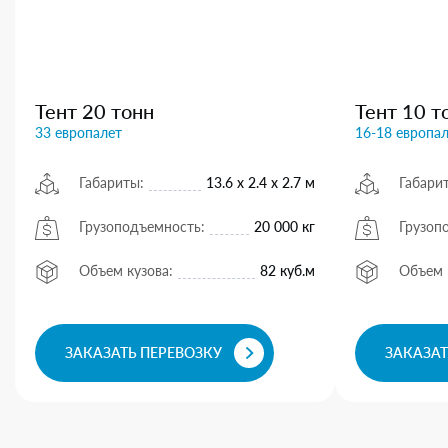
Тент 20 тонн
Тент 10 т
33 европалет
16-18 европа
Габариты:
13.6 х 2.4 х 2.7 м
Габари
Грузоподъемность:
20 000 кг
Грузоп
Объем кузова:
82 куб.м
Объем 
ЗАКАЗАТЬ ПЕРЕВОЗКУ
ЗАКАЗАТ