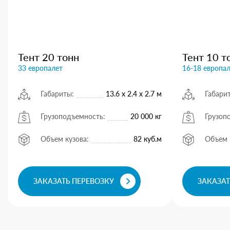
Тент 20 тонн
Тент 10 т
33 европалет
16-18 европа
Габариты:
13.6 х 2.4 х 2.7 м
Габари
Грузоподъемность:
20 000 кг
Грузоп
Объем кузова:
82 куб.м
Объем 
ЗАКАЗАТЬ ПЕРЕВОЗКУ
ЗАКАЗАТ