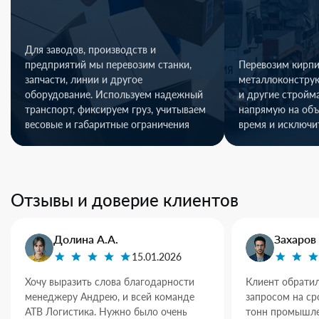
Для заводов, производств и
предприятий мы перевозим станки,
Перевозим кирпи
запчасти, линии и другое
металлоконстру
оборудование. Используем надежный
и другие стройм
транспорт, фиксируем груз, учитываем
напрямую на объ
весовые и габаритные ограничения
время и исключи
Отзывы и доверие клиентов
Долина А.А.
Захаров 
15.01.2026
Хочу выразить слова благодарности
Клиент обратил
менеджеру Андрею, и всей команде
запросом на ср
АТВ Логистика. Нужно было очень
тонн промышле