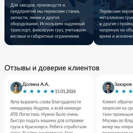
Для заводов, производств и
предприятий мы перевозим станки,
Перевозим кирпи
запчасти, линии и другое
металлоконстру
оборудование. Используем надежный
и другие стройм
транспорт, фиксируем груз, учитываем
напрямую на объ
весовые и габаритные ограничения
время и исключи
Отзывы и доверие клиентов
Долина А.А.
Захаров 
15.01.2026
Хочу выразить слова благодарности
Клиент обратил
менеджеру Андрею, и всей команде
запросом на ср
АТВ Логистика. Нужно было очень
тонн промышле
быстро подать машину для отправки
Москвы во Влад
груза в Красноярск. Ребята отработали
вечер мы опер
очень быстро, качественно. Груз
подходящую ма