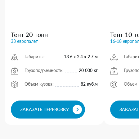
Тент 20 тонн
Тент 10 т
33 европалет
16-18 европа
Габариты:
13.6 х 2.4 х 2.7 м
Габари
Грузоподъемность:
20 000 кг
Грузоп
Объем кузова:
82 куб.м
Объем 
ЗАКАЗАТЬ ПЕРЕВОЗКУ
ЗАКАЗАТ