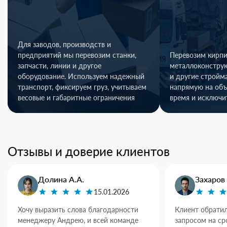
Для заводов, производств и
предприятий мы перевозим станки,
Перевозим кирпи
запчасти, линии и другое
металлоконстру
оборудование. Используем надежный
и другие стройм
транспорт, фиксируем груз, учитываем
напрямую на объ
весовые и габаритные ограничения
время и исключи
Отзывы и доверие клиентов
Долина А.А.
Захаров 
15.01.2026
Хочу выразить слова благодарности
Клиент обратил
менеджеру Андрею, и всей команде
запросом на ср