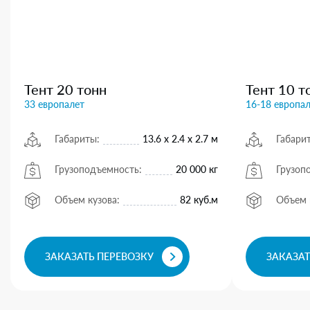
Тент 20 тонн
Тент 10 т
33 европалет
16-18 европа
Габариты:
13.6 х 2.4 х 2.7 м
Габари
Грузоподъемность:
20 000 кг
Грузоп
Объем кузова:
82 куб.м
Объем 
ЗАКАЗАТЬ ПЕРЕВОЗКУ
ЗАКАЗАТ