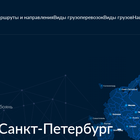
ршруты и направления
Виды грузоперевозок
Виды грузов
На
Обоянь
Санкт-Петербург -