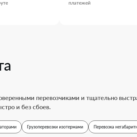
уте
платежей
та
оверенными перевозчиками и тщательно выстра
стро и без сбоев.
аторами
Грузоперевозки изотермами
Перевозка негабаритн