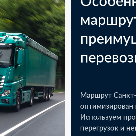
Особен
маршру
преиму
перевоз
Казань
Кото
1 паллет - текстиль, уп
Маршрут Санкт-
оптимизирован 
Используем про
LTL доставка.
перегрузок и н