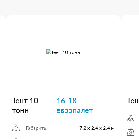
Тент 10
16-18
Тен
тонн
европалет
Габариты:
7.2 х 2.4 х 2.4 м