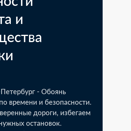
ности
та и
щества
ки
вск, Тамбовская область
18 000 ₽
аковочные материалы
1 день
Петербург - Обоянь
по времени и безопасности.
веренные дороги, избегаем
енужных остановок.