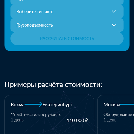
Выберите тип авто
Грузоподъемность
РАССЧИТАТЬ СТОИМОСТЬ
Примеры расчёта стоимости:
Москва
Казань
Казан
Оборудование и комплектующие
000 ₽
1 день
110 000 ₽
1 палле
матери
1 день