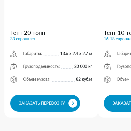
Тент 20 тонн
Тент 10 т
33 европалет
16-18 европа
Габариты:
13.6 х 2.4 х 2.7 м
Габари
Грузоподъемность:
20 000 кг
Грузоп
Объем кузова:
82 куб.м
Объем 
ЗАКАЗАТЬ ПЕРЕВОЗКУ
ЗАКАЗАТ