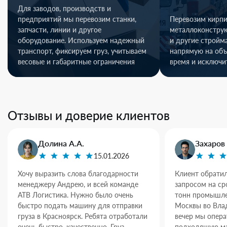
Для заводов, производств и
предприятий мы перевозим станки,
Перевозим кирпи
запчасти, линии и другое
металлоконстру
оборудование. Используем надежный
и другие стройм
транспорт, фиксируем груз, учитываем
напрямую на объ
весовые и габаритные ограничения
время и исключи
Отзывы и доверие клиентов
Долина А.А.
Захаров 
15.01.2026
Хочу выразить слова благодарности
Клиент обратил
менеджеру Андрею, и всей команде
запросом на ср
АТВ Логистика. Нужно было очень
тонн промышле
быстро подать машину для отправки
Москвы во Влад
груза в Красноярск. Ребята отработали
вечер мы опер
очень быстро, качественно. Груз
подходящую ма