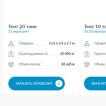
Тент 20 тонн
Тент 10 т
33 европалет
16-18 европа
Габариты:
13.6 х 2.4 х 2.7 м
Габари
Грузоподъемность:
20 000 кг
Грузоп
Объем кузова:
82 куб.м
Объем 
ЗАКАЗАТЬ ПЕРЕВОЗКУ
ЗАКАЗАТ