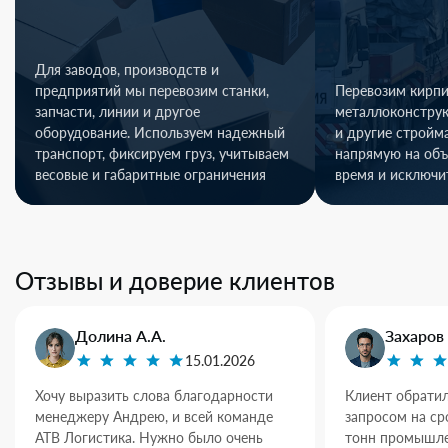
Для заводов, производств и
предприятий мы перевозим станки,
Перевозим кирпи
запчасти, линии и другое
металлоконстру
оборудование. Используем надежный
и другие стройм
транспорт, фиксируем груз, учитываем
напрямую на объ
весовые и габаритные ограничения
время и исключи
Отзывы и доверие клиентов
Долина А.А.
Захаров 
15.01.2026
Хочу выразить слова благодарности
Клиент обратил
менеджеру Андрею, и всей команде
запросом на ср
АТВ Логистика. Нужно было очень
тонн промышле