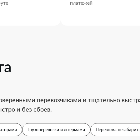
уте
платежей
та
оверенными перевозчиками и тщательно выстра
стро и без сбоев.
аторами
Грузоперевозки изотермами
Перевозка негабаритн