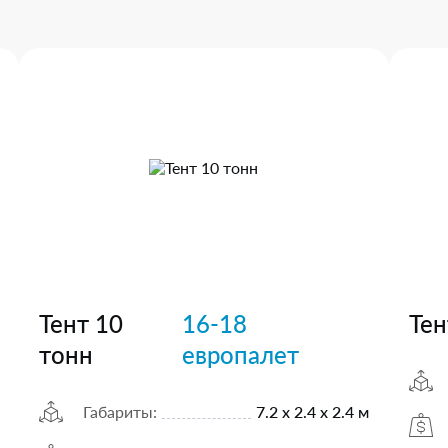
Тент 10
16-18
Тен
тонн
европалет
Габариты:
7.2 х 2.4 х 2.4 м