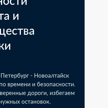
ности
та и
щества
ки
Петербург - Новоалтайск
по времени и безопасности.
веренные дороги, избегаем
енужных остановок.