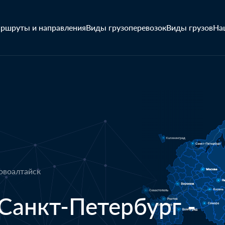
ршруты и направления
Виды грузоперевозок
Виды грузов
На
Новоалтайск
Санкт-Петербург -