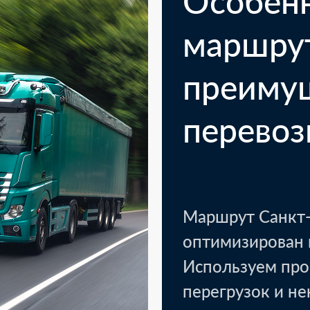
Особен
маршру
преиму
перевоз
Маршрут Санкт-
оптимизирован 
Используем про
перегрузок и н