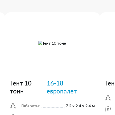
Тент 10
16-18
Тен
тонн
европалет
Габариты:
7.2 х 2.4 х 2.4 м