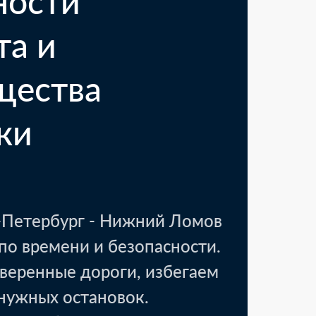
ности
та и
щества
ки
Петербург - Нижний Ломов
по времени и безопасности.
веренные дороги, избегаем
енужных остановок.
вск, Тамбовская область