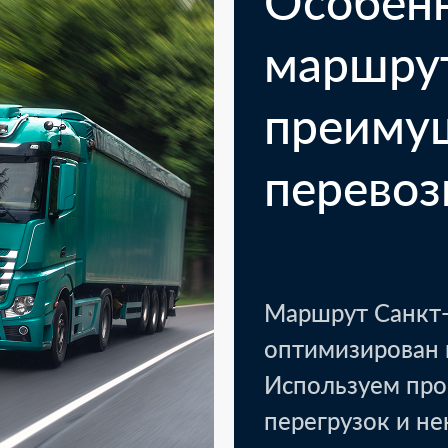
Особен
маршру
преиму
перевоз
Маршрут Санкт-
оптимизирован 
Используем про
перегрузок и н
Казань
Кото