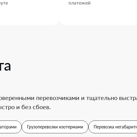
уте
платежей
та
оверенными перевозчиками и тщательно выстра
стро и без сбоев.
аторами
Грузоперевозки изотермами
Перевозка негабаритн