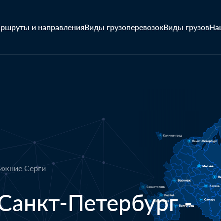
ршруты и направления
Виды грузоперевозок
Виды грузов
На
Нижние Серги
Санкт-Петербург -