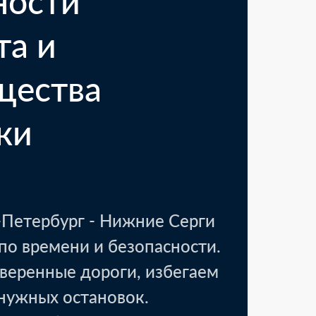
ности
та и
щества
ки
вск, Тамбовская область
18 000 ₽
Петербург - Нижние Серги
аковочные материалы
1 день
по времени и безопасности.
веренные дороги, избегаем
енужных остановок.