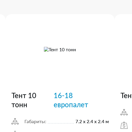
Тент 10
16-18
Тен
тонн
европалет
Габариты:
7.2 х 2.4 х 2.4 м