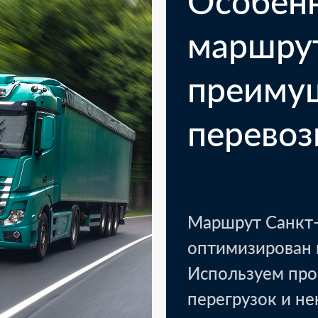
Особен
маршру
преиму
перевоз
Казань
Кото
Маршрут Санкт-
1 паллет - текстиль, уп
оптимизирован 
Используем про
LTL доставка.
перегрузок и н