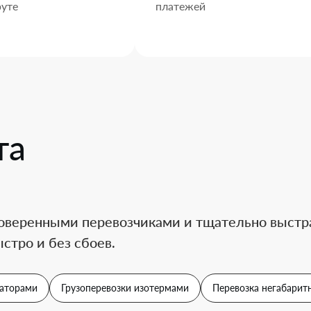
уте
платежей
та
оверенными перевозчиками и тщательно выстра
стро и без сбоев.
аторами
Грузоперевозки изотермами
Перевозка негабаритн