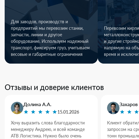
Для заводов, производств и
предприятий мы перевозим станки,
Перевозим кирпи
запчасти, линии и другое
металлоконстру
оборудование. Используем надежный
и другие стройм
транспорт, фиксируем груз, учитываем
напрямую на объ
весовые и габаритные ограничения
время и исключи
Отзывы и доверие клиентов
Долина А.А.
Захаров 
15.01.2026
Хочу выразить слова благодарности
Клиент обратил
менеджеру Андрею, и всей команде
запросом на ср
АТВ Логистика. Нужно было очень
тонн промышле