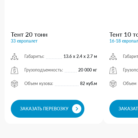
Тент 20 тонн
Тент 10 т
33 европалет
16-18 европа
Габариты:
13.6 х 2.4 х 2.7 м
Габари
Грузоподъемность:
20 000 кг
Грузоп
Объем кузова:
82 куб.м
Объем 
ЗАКАЗАТЬ ПЕРЕВОЗКУ
ЗАКАЗАТ