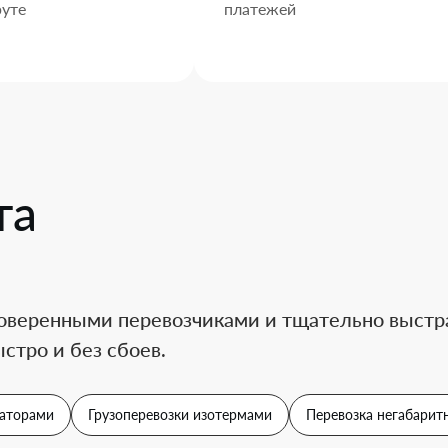
уте
платежей
та
оверенными перевозчиками и тщательно выстра
стро и без сбоев.
аторами
Грузоперевозки изотермами
Перевозка негабаритн