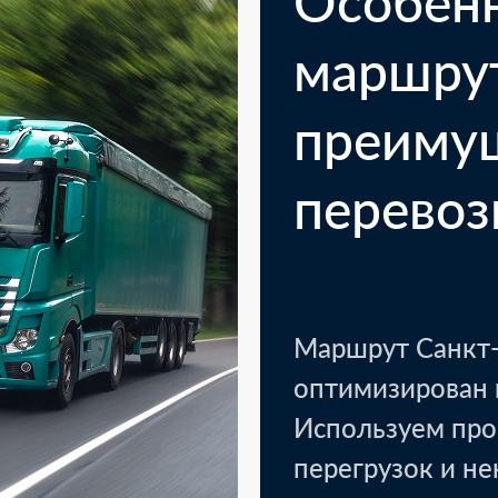
Особен
маршру
преиму
перевоз
Маршрут Санкт-
оптимизирован 
Казань
Кото
Используем про
1 паллет - текстиль, уп
перегрузок и н