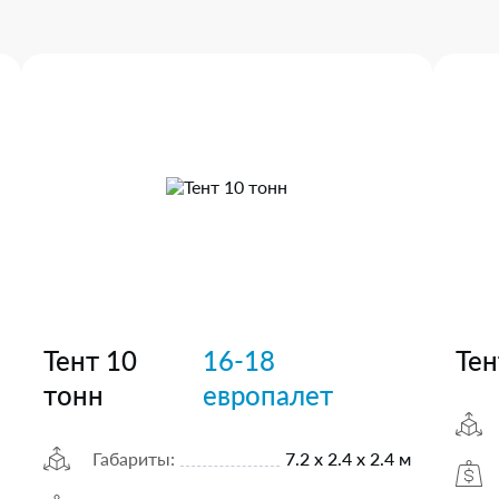
Тент 10
16-18
Тен
тонн
европалет
Габариты:
7.2 х 2.4 х 2.4 м