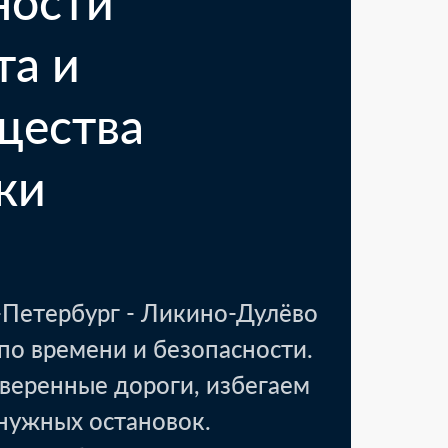
ности
та и
щества
ки
Петербург - Ликино-Дулёво
по времени и безопасности.
вск, Тамбовская область
18 000 ₽
веренные дороги, избегаем
аковочные материалы
1 день
енужных остановок.