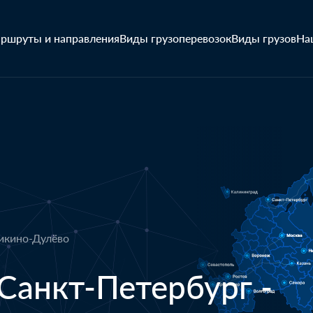
ршруты и направления
Виды грузоперевозок
Виды грузов
На
Ликино-Дулёво
Санкт-Петербург -