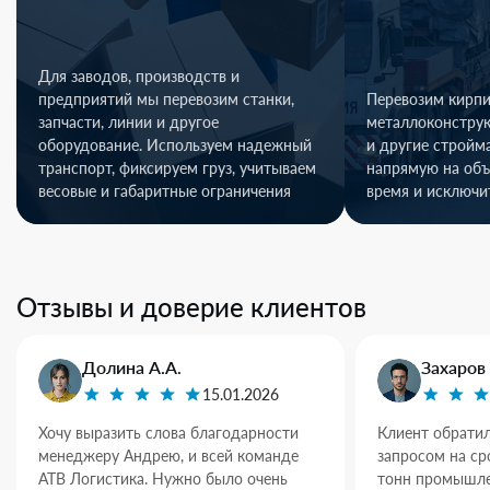
Для заводов, производств и
предприятий мы перевозим станки,
Перевозим кирпи
запчасти, линии и другое
металлоконстру
оборудование. Используем надежный
и другие стройм
транспорт, фиксируем груз, учитываем
напрямую на объ
весовые и габаритные ограничения
время и исключи
Отзывы и доверие клиентов
Долина А.А.
Захаров 
15.01.2026
Хочу выразить слова благодарности
Клиент обратил
менеджеру Андрею, и всей команде
запросом на ср
АТВ Логистика. Нужно было очень
тонн промышле