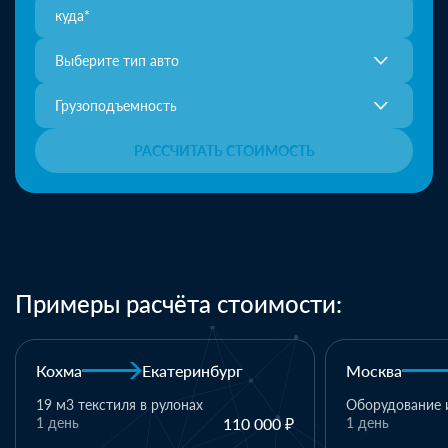
Выберите тип авто
Грузоподъемность
РАССЧИТАТЬ СТОИМОСТЬ
Примеры расчёта стоимости:
Москва
Казань
Казан
Оборудование и комплектующие
000 ₽
1 день
110 000 ₽
1 палле
матери