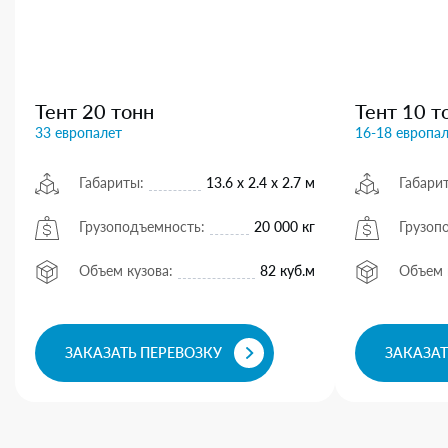
Тент 20 тонн
Тент 10 т
33 европалет
16-18 европа
Габариты:
13.6 х 2.4 х 2.7 м
Габари
Грузоподъемность:
20 000 кг
Грузоп
Объем кузова:
82 куб.м
Объем 
ЗАКАЗАТЬ ПЕРЕВОЗКУ
ЗАКАЗАТ