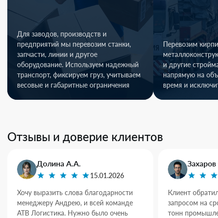
Для заводов, производств и
предприятий мы перевозим станки,
Перевозим кирпи
запчасти, линии и другое
металлоконстру
оборудование. Используем надежный
и другие стройм
транспорт, фиксируем груз, учитываем
напрямую на объ
весовые и габаритные ограничения
время и исключи
Отзывы и доверие клиентов
Долина А.А.
Захаров 
15.01.2026
Хочу выразить слова благодарности
Клиент обратил
менеджеру Андрею, и всей команде
запросом на ср
АТВ Логистика. Нужно было очень
тонн промышле