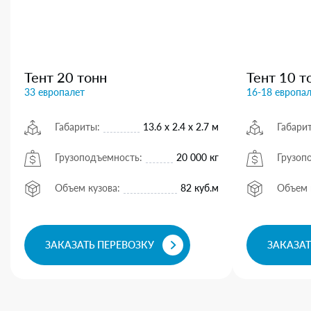
Тент 20 тонн
Тент 10 т
33 европалет
16-18 европа
Габариты:
13.6 х 2.4 х 2.7 м
Габари
Грузоподъемность:
20 000 кг
Грузоп
Объем кузова:
82 куб.м
Объем 
ЗАКАЗАТЬ ПЕРЕВОЗКУ
ЗАКАЗАТ