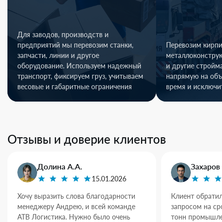
Для заводов, производств и
предприятий мы перевозим станки,
Перевозим кирпи
запчасти, линии и другое
металлоконстру
оборудование. Используем надежный
и другие стройм
транспорт, фиксируем груз, учитываем
напрямую на объ
весовые и габаритные ограничения
время и исключи
Отзывы и доверие клиентов
Долина А.А.
Захаров 
15.01.2026
Хочу выразить слова благодарности
Клиент обратил
менеджеру Андрею, и всей команде
запросом на ср
АТВ Логистика. Нужно было очень
тонн промышле