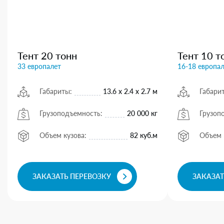
Тент 20 тонн
Тент 10 т
33 европалет
16-18 европа
Габариты:
13.6 х 2.4 х 2.7 м
Габари
Грузоподъемность:
20 000 кг
Грузоп
Объем кузова:
82 куб.м
Объем 
ЗАКАЗАТЬ ПЕРЕВОЗКУ
ЗАКАЗАТ