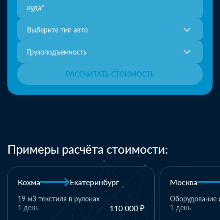
Выберите тип авто
Грузоподъемность
РАССЧИТАТЬ СТОИМОСТЬ
Примеры расчёта стоимости:
Москва
Казань
Казань
Оборудование и комплектующие
 ₽
1 день
110 000 ₽
1 паллет -
материалы