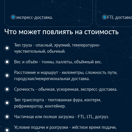
1 день
FTL доставка
LTL дост
Что может повлиять на стоимость
Тип груза - опасный, хрупкий, температурно-
чувствительный, обычный.
Вес и объём - тонны, паллеты, объёмный вес.
Расстояние и маршрут - километры, сложность пути,
городская/межрегиональная доставка.
Срочность - обычная, ускоренная, экспресс-доставка.
Тип транспорта - тентованная фура, изотерм,
рефрижератор, контейнер.
Частичная или полная загрузка - FTL, LTL, догруз.
Условия подачи и разгрузки - жёсткое время подачи,