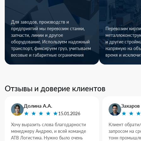
Для заводов, производств и
предприятий мы перевозим станки,
Перевозим кирпи
запчасти, линии и другое
металлоконстру
оборудование. Используем надежный
и другие стройм
транспорт, фиксируем груз, учитываем
напрямую на объ
весовые и габаритные ограничения
время и исключи
Отзывы и доверие клиентов
Долина А.А.
Захаров 
15.01.2026
Хочу выразить слова благодарности
Клиент обратил
менеджеру Андрею, и всей команде
запросом на ср
АТВ Логистика. Нужно было очень
тонн промышле