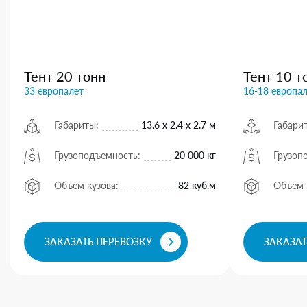
Тент 20 тонн
Тент 10 т
33 европалет
16-18 европа
Габариты:
13.6 х 2.4 х 2.7 м
Габари
Грузоподъемность:
20 000 кг
Грузоп
Объем кузова:
82 куб.м
Объем 
ЗАКАЗАТЬ ПЕРЕВОЗКУ
ЗАКАЗАТ