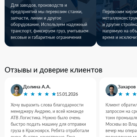
Для заводов, производств и
предприятий мы перевозим станки,
Перевозим кирпи
запчасти, линии и другое
металлоконстру
оборудование. Используем надежный
и другие стройм
транспорт, фиксируем груз, учитываем
напрямую на объ
весовые и габаритные ограничения
время и исключи
Отзывы и доверие клиентов
Долина А.А.
Захаров 
15.01.2026
Хочу выразить слова благодарности
Клиент обратил
менеджеру Андрею, и всей команде
запросом на ср
АТВ Логистика. Нужно было очень
тонн промышле
быстро подать машину для отправки
Москвы во Влад
груза в Красноярск. Ребята отработали
вечер мы опер
очень быстро, качественно. Груз
подходящую ма