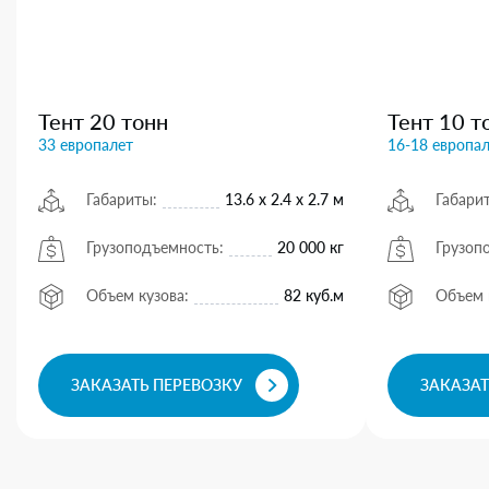
Тент 20 тонн
Тент 10 т
33 европалет
16-18 европа
Габариты:
13.6 х 2.4 х 2.7 м
Габари
Грузоподъемность:
20 000 кг
Грузоп
Объем кузова:
82 куб.м
Объем 
ЗАКАЗАТЬ ПЕРЕВОЗКУ
ЗАКАЗАТ