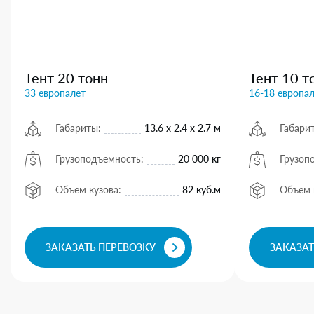
Тент 20 тонн
Тент 10 т
33 европалет
16-18 европа
Габариты:
13.6 х 2.4 х 2.7 м
Габари
Грузоподъемность:
20 000 кг
Грузоп
Объем кузова:
82 куб.м
Объем 
ЗАКАЗАТЬ ПЕРЕВОЗКУ
ЗАКАЗАТ