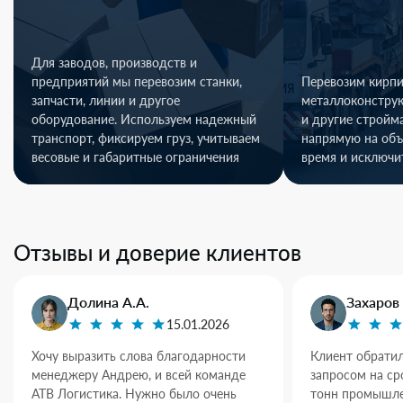
Для заводов, производств и
предприятий мы перевозим станки,
Перевозим кирпи
запчасти, линии и другое
металлоконстру
оборудование. Используем надежный
и другие стройм
транспорт, фиксируем груз, учитываем
напрямую на объ
весовые и габаритные ограничения
время и исключи
Отзывы и доверие клиентов
Долина А.А.
Захаров 
15.01.2026
Хочу выразить слова благодарности
Клиент обратил
менеджеру Андрею, и всей команде
запросом на ср
АТВ Логистика. Нужно было очень
тонн промышле