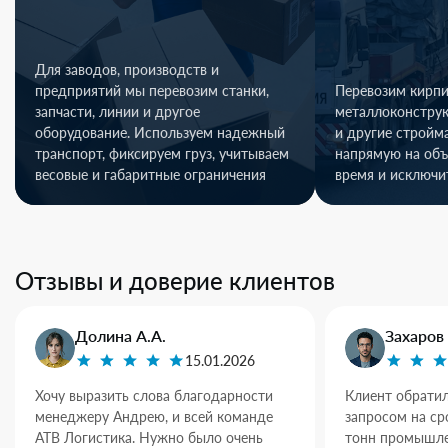
Для заводов, производств и
предприятий мы перевозим станки,
Перевозим кирпи
запчасти, линии и другое
металлоконстру
оборудование. Используем надежный
и другие стройм
транспорт, фиксируем груз, учитываем
напрямую на объ
весовые и габаритные ограничения
время и исключи
Отзывы и доверие клиентов
Долина А.А.
Захаров 
15.01.2026
Хочу выразить слова благодарности
Клиент обратил
менеджеру Андрею, и всей команде
запросом на ср
АТВ Логистика. Нужно было очень
тонн промышле