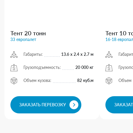
Тент 20 тонн
Тент 10 т
33 европалет
16-18 европа
Габариты:
13.6 х 2.4 х 2.7 м
Габари
Грузоподъемность:
20 000 кг
Грузоп
Объем кузова:
82 куб.м
Объем 
ЗАКАЗАТЬ ПЕРЕВОЗКУ
ЗАКАЗАТ