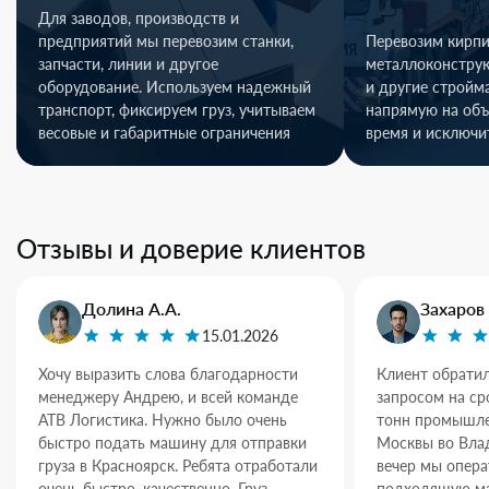
Для заводов, производств и
предприятий мы перевозим станки,
Перевозим кирпи
запчасти, линии и другое
металлоконстру
оборудование. Используем надежный
и другие стройм
транспорт, фиксируем груз, учитываем
напрямую на объ
весовые и габаритные ограничения
время и исключи
Отзывы и доверие клиентов
Долина А.А.
Захаров 
15.01.2026
Хочу выразить слова благодарности
Клиент обратил
менеджеру Андрею, и всей команде
запросом на ср
АТВ Логистика. Нужно было очень
тонн промышле
быстро подать машину для отправки
Москвы во Влад
груза в Красноярск. Ребята отработали
вечер мы опер
очень быстро, качественно. Груз
подходящую ма