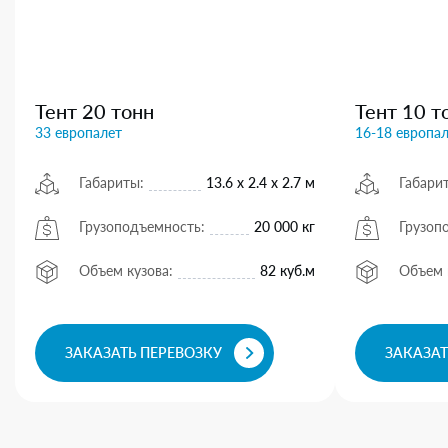
Тент 20 тонн
Тент 10 т
33 европалет
16-18 европа
Габариты:
13.6 х 2.4 х 2.7 м
Габари
Грузоподъемность:
20 000 кг
Грузоп
Объем кузова:
82 куб.м
Объем 
ЗАКАЗАТЬ ПЕРЕВОЗКУ
ЗАКАЗАТ