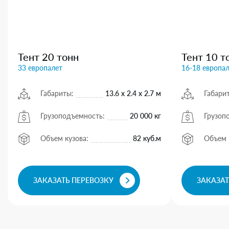
Тент 20 тонн
Тент 10 т
33 европалет
16-18 европа
Габариты:
13.6 х 2.4 х 2.7 м
Габари
Грузоподъемность:
20 000 кг
Грузоп
Объем кузова:
82 куб.м
Объем 
ЗАКАЗАТЬ ПЕРЕВОЗКУ
ЗАКАЗАТ