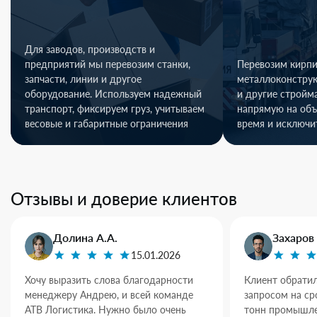
Для заводов, производств и
предприятий мы перевозим станки,
Перевозим кирпи
запчасти, линии и другое
металлоконстру
оборудование. Используем надежный
и другие стройм
транспорт, фиксируем груз, учитываем
напрямую на объ
весовые и габаритные ограничения
время и исключи
Отзывы и доверие клиентов
Долина А.А.
Захаров 
15.01.2026
Хочу выразить слова благодарности
Клиент обратил
менеджеру Андрею, и всей команде
запросом на ср
АТВ Логистика. Нужно было очень
тонн промышле