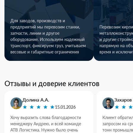
Для заводов, производств и
предприятий мы перевозим станки,
Перевозим кирпи
запчасти, линии и другое
металлоконстру
оборудование. Используем надежный
и другие стройм
транспорт, фиксируем груз, учитываем
напрямую на объ
весовые и габаритные ограничения
время и исключи
Отзывы и доверие клиентов
Долина А.А.
Захаров 
15.01.2026
Хочу выразить слова благодарности
Клиент обратил
менеджеру Андрею, и всей команде
запросом на ср
АТВ Логистика. Нужно было очень
тонн промышле