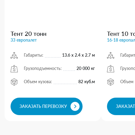
Тент 20 тонн
Тент 10 т
33 европалет
16-18 европа
Габариты:
13.6 х 2.4 х 2.7 м
Габари
Грузоподъемность:
20 000 кг
Грузоп
Объем кузова:
82 куб.м
Объем 
ЗАКАЗАТЬ ПЕРЕВОЗКУ
ЗАКАЗАТ