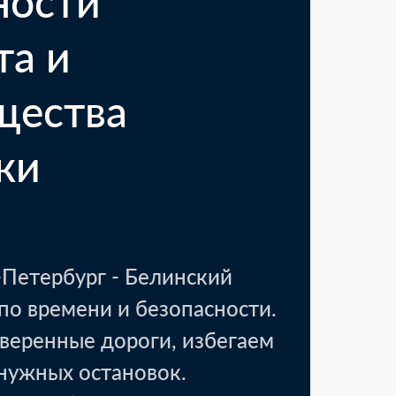
ности
та и
щества
ки
Петербург - Белинский
по времени и безопасности.
веренные дороги, избегаем
енужных остановок.