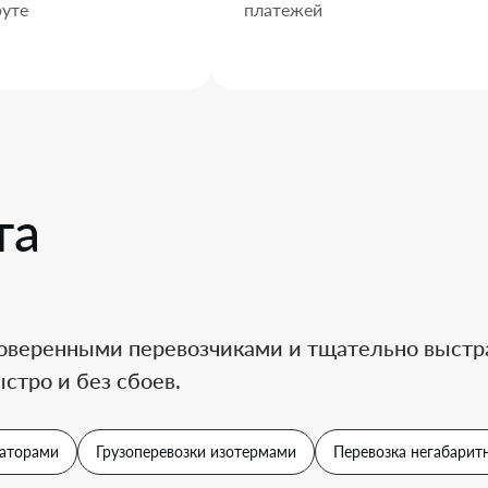
уте
платежей
та
оверенными перевозчиками и тщательно выстра
стро и без сбоев.
аторами
Грузоперевозки изотермами
Перевозка негабаритн