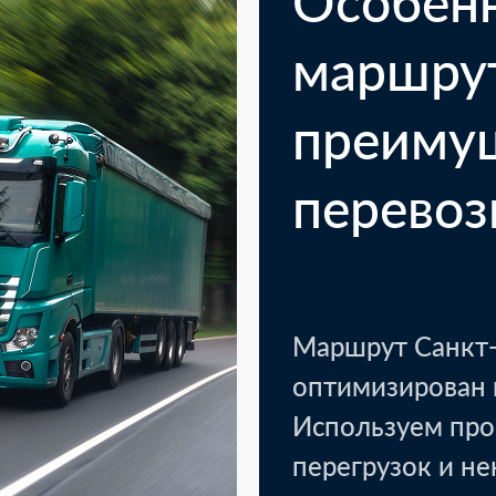
Особен
маршру
преиму
перевоз
Маршрут Санкт-
оптимизирован 
Используем про
перегрузок и н