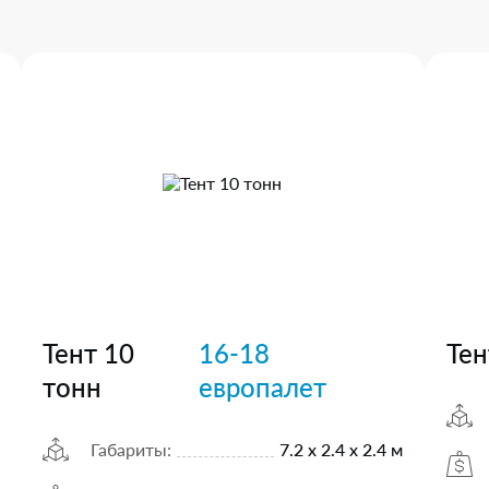
Тент 10
16-18
Тен
тонн
европалет
Габариты:
7.2 х 2.4 х 2.4 м