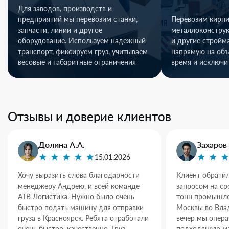
Для заводов, производств и
предприятий мы перевозим станки,
Перевозим кирпи
запчасти, линии и другое
металлоконстру
оборудование. Используем надежный
и другие стройм
транспорт, фиксируем груз, учитываем
напрямую на объ
весовые и габаритные ограничения
время и исключи
Отзывы и доверие клиентов
Долина А.А.
Захаров 
15.01.2026
Хочу выразить слова благодарности
Клиент обратил
менеджеру Андрею, и всей команде
запросом на ср
АТВ Логистика. Нужно было очень
тонн промышле
быстро подать машину для отправки
Москвы во Влад
груза в Красноярск. Ребята отработали
вечер мы опер
очень быстро, качественно. Груз
подходящую ма