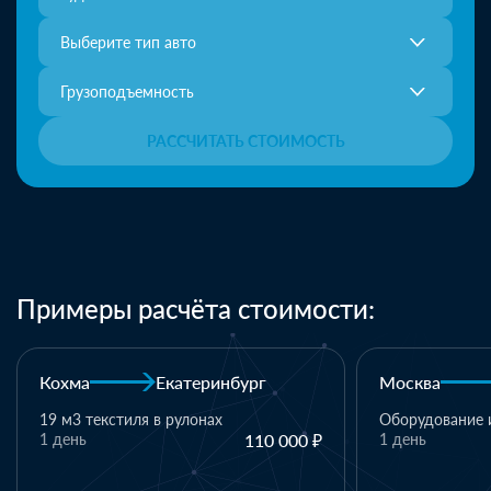
Выберите тип авто
Грузоподъемность
РАССЧИТАТЬ СТОИМОСТЬ
Примеры расчёта стоимости:
ург
Москва
Казань
Ка
Оборудование и комплектующие
110 000 ₽
1 день
110 000 ₽
1 
ма
1 