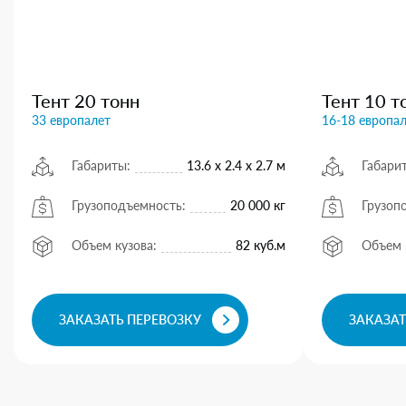
Тент 20 тонн
Тент 10 т
33 европалет
16-18 европа
Габариты:
13.6 х 2.4 х 2.7 м
Габари
Грузоподъемность:
20 000 кг
Грузоп
Объем кузова:
82 куб.м
Объем 
ЗАКАЗАТЬ ПЕРЕВОЗКУ
ЗАКАЗАТ