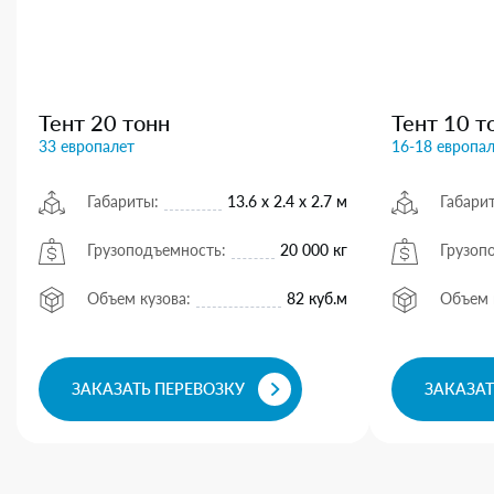
Тент 20 тонн
Тент 10 т
33 европалет
16-18 европа
Габариты:
13.6 х 2.4 х 2.7 м
Габари
Грузоподъемность:
20 000 кг
Грузоп
Объем кузова:
82 куб.м
Объем 
ЗАКАЗАТЬ ПЕРЕВОЗКУ
ЗАКАЗАТ