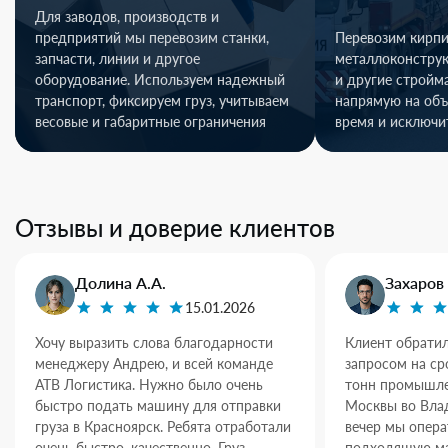
Для заводов, производств и
предприятий мы перевозим станки,
Перевозим кирпи
запчасти, линии и другое
металлоконстру
оборудование. Используем надежный
и другие стройм
транспорт, фиксируем груз, учитываем
напрямую на объ
весовые и габаритные ограничения
время и исключи
Отзывы и доверие клиентов
Долина А.А.
Захаров 
15.01.2026
Хочу выразить слова благодарности
Клиент обратил
менеджеру Андрею, и всей команде
запросом на ср
АТВ Логистика. Нужно было очень
тонн промышле
быстро подать машину для отправки
Москвы во Влад
груза в Красноярск. Ребята отработали
вечер мы опер
очень быстро, качественно. Груз
подходящую ма